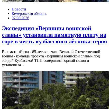
Новости
Кемеровская область
07.08.2026
Экспедиция «Вершины воинской
славы» установила памятную плиту на
горе в честь кузбасского лётчика-героя
В памятный год - 85-летия начала Великой Отечественной
войны - команда проекта «Вершины воинской славы» под
эгидой Кузбасской ТПП совершила горный поход и
установила...