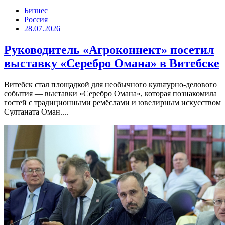
Бизнес
Россия
28.07.2026
Руководитель «Агроконнект» посетил
выставку «Серебро Омана» в Витебске
Витебск стал площадкой для необычного культурно-делового
события — выставки «Серебро Омана», которая познакомила
гостей с традиционными ремёслами и ювелирным искусством
Султаната Оман....