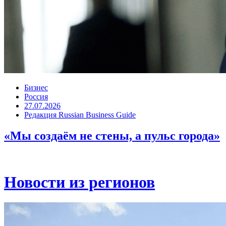
Бизнес
Россия
27.07.2026
Редакция Russian Business Guide
«Мы создаём не стены, а пульс города»
Новости из регионов