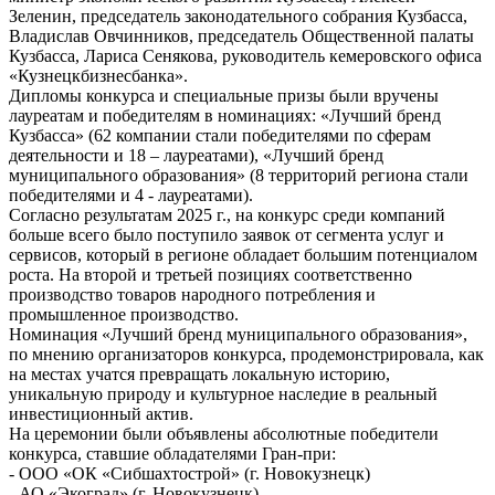
Зеленин, председатель законодательного собрания Кузбасса,
Владислав Овчинников, председатель Общественной палаты
Кузбасса, Лариса Сенякова, руководитель кемеровского офиса
«Кузнецкбизнесбанка».
Дипломы конкурса и специальные призы были вручены
лауреатам и победителям в номинациях: «Лучший бренд
Кузбасса» (62 компании стали победителями по сферам
деятельности и 18 – лауреатами), «Лучший бренд
муниципального образования» (8 территорий региона стали
победителями и 4 - лауреатами).
Согласно результатам 2025 г., на конкурс среди компаний
больше всего было поступило заявок от сегмента услуг и
сервисов, который в регионе обладает большим потенциалом
роста. На второй и третьей позициях соответственно
производство товаров народного потребления и
промышленное производство.
Номинация «Лучший бренд муниципального образования»,
по мнению организаторов конкурса, продемонстрировала, как
на местах учатся превращать локальную историю,
уникальную природу и культурное наследие в реальный
инвестиционный актив.
На церемонии были объявлены абсолютные победители
конкурса, ставшие обладателями Гран-при:
- ООО «ОК «Сибшахтострой» (г. Новокузнецк)
- АО «Экоград» (г. Новокузнецк)