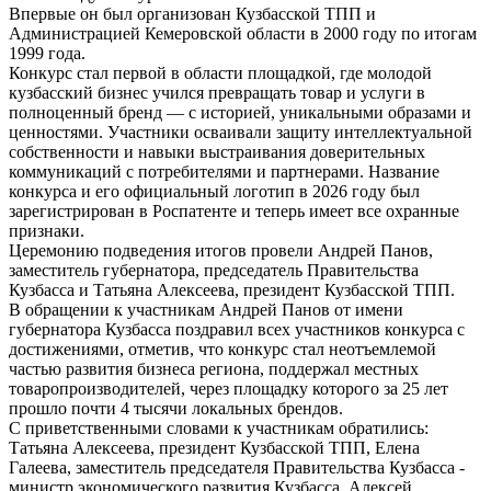
Впервые он был организован Кузбасской ТПП и
Администрацией Кемеровской области в 2000 году по итогам
1999 года.
Конкурс стал первой в области площадкой, где молодой
кузбасский бизнес учился превращать товар и услуги в
полноценный бренд — с историей, уникальными образами и
ценностями. Участники осваивали защиту интеллектуальной
собственности и навыки выстраивания доверительных
коммуникаций с потребителями и партнерами. Название
конкурса и его официальный логотип в 2026 году был
зарегистрирован в Роспатенте и теперь имеет все охранные
признаки.
Церемонию подведения итогов провели Андрей Панов,
заместитель губернатора, председатель Правительства
Кузбасса и Татьяна Алексеева, президент Кузбасской ТПП.
В обращении к участникам Андрей Панов от имени
губернатора Кузбасса поздравил всех участников конкурса с
достижениями, отметив, что конкурс стал неотъемлемой
частью развития бизнеса региона, поддержал местных
товаропроизводителей, через площадку которого за 25 лет
прошло почти 4 тысячи локальных брендов.
С приветственными словами к участникам обратились:
Татьяна Алексеева, президент Кузбасской ТПП, Елена
Галеева, заместитель председателя Правительства Кузбасса -
министр экономического развития Кузбасса, Алексей