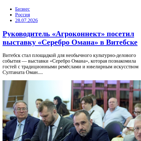
Бизнес
Россия
28.07.2026
Руководитель «Агроконнект» посетил
выставку «Серебро Омана» в Витебске
Витебск стал площадкой для необычного культурно-делового
события — выставки «Серебро Омана», которая познакомила
гостей с традиционными ремёслами и ювелирным искусством
Султаната Оман....