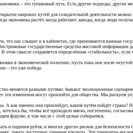
кономики – это тупиковый путь. Есть другие подходы, другие м
 открытие широких путей для созидательной деятельности можно 
огда экономика растёт, когда работают заводы, когда люди полу
ерен, что нас слышат и в кабинетах, где принимаются важные г
йнстримовые государственные средства массовой информации до
 В этом смысле сохраняется определённая «стабильность», если 
ижки в экономической политике, пусть пока они носят неустойч
и – это уже победа.
бщество меняется разными путями: бывают эволюционные сценар
ее эти изменения могут произойти для общества. Мы рискуем уп
ы. А как именно они произойдут, каким путём пойдёт страна? Н
хотелось бы, чтобы всё проходило мягко, постепенно, согласован
щем форуме, в том числе с этой целью собираемся.
ть и падения рубля, и многих других рисков для безопасности с
ынке, давать доступные длинные кредиты. Эти принципы несложн