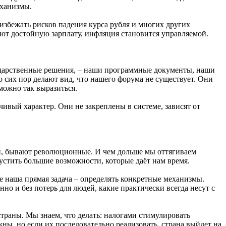
еханизмы.
избежать рисков падения курса рубля и многих других
чают достойную зарплату, инфляция становится управляемой.
осударственные решения, – наши программные документы, наши
 сих пор делают вид, что нашего форума не существует. Они
можно так выразиться.
ивый характер. Они не закреплены в системе, зависят от
ии, бывают революционные. И чем дольше мы оттягиваем
устить большие возможности, которые даёт нам время.
е наша прямая задача – определять конкретные механизмы.
но и без потерь для людей, какие практически всегда несут с
траны. Мы знаем, что делать: налогами стимулировать
ы, но если их последовательно реализовать, страна выйдет на