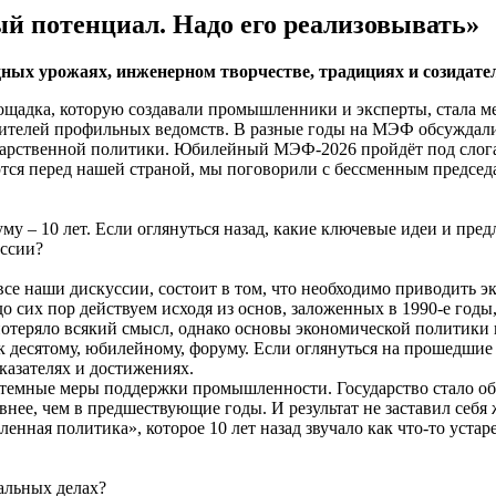
й потенциал. Надо его реализовывать»
ных урожаях, инженерном творчестве, традициях и созидате
лощадка, которую создавали промышленники и эксперты, стала ме
авителей профильных ведомств. В разные годы на МЭФ обсуждал
сударственной политики. Юбилейный МЭФ-2026 пройдёт под слога
ются перед нашей страной, мы поговорили с бессменным предсе
у – 10 лет. Если оглянуться назад, какие ключевые идеи и пре
оссии?
 все наши дискуссии, состоит в том, что необходимо приводить 
о сих пор действуем исходя из основ, заложенных в 1990-е годы,
отеряло всякий смысл, однако основы экономической политики 
 к десятому, юбилейному, форуму. Если оглянуться на прошедшие
казателях и достижениях.
темные меры поддержки промышленности. Государство стало обр
внее, чем в предшествующие годы. И результат не заставил себя
ая политика», которое 10 лет назад звучало как что-то устарев
еальных делах?