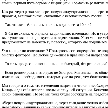
самый верный путь борьбы с инфляцией. Тормозить развитие э
Как раз через развитие, через новую индустриализацию, через
проблем, включая риски, связанные с безопасностью России. К
– Так что же всё-таки изменилось в диалоге за 10 лет?
– Я бы не сказал, что диалог кардинально изменился. Но я ув
выступления, наши дискуссии находят отклик. Хотя многие ме
предпочитают не замечать ту повестку, которую мы поднимаем.
Что конкретно изменилось? Повторюсь: есть определённые подв
многих факторов. Но любое движение в правильном направлени
– То есть процесс эволюционный, не быстрый, без революций?
– Если резюмировать, это дело не быстрое. Мы знаем, что о
изменения, необходимость которых уже назрела, тем болезненн
Мы говорим о том, что изменения назрели и что они необходим
Каждый для себя делает выводы из текущей ситуации. Конечно, 
собой революции. Но это мы тоже будем обсуждать на предстоя
«Через новую индустриализацию, через созидание можно избежа
переработку, защищать своих производителей на внутреннем р