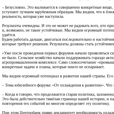
– Безусловно. Это выливается в совершенно конкретные вещи,
уступают лучшим зарубежным образцам. Мы видим, что в ближ
реальность, которая уже наступила.
Результаты очевидны. И это не может не радовать всех, кто при
и, возможно, не такие устойчивые. Мы видим огромный потенци
удаётся.
Будем работать дальше, двигаться последовательно и настойчив
которые требуют решения. Результаты должны стать устойчивее
«Уже после проведения первых форумов начали проявляться си
не было. Сельское хозяйство начали поддерживать гораздо акти
агропромышленном комплексе. Само словосочетание «промышленн
конкретные задачи и планы, которые никто не оспаривает.
Мы видим огромный потенциал в развитии нашей страны. Его 
– Тема юбилейного форума: «От охлаждения к развитию». Что 
– Когда я говорю, что продолжается старая политика, заложен
Это была действительно тяжёлая страница нашей истории, и па
повторения тех событий во многом определяет эту политику.
При этом Центробанк прямо декларирует необходимость охладит