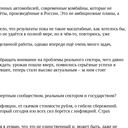
венных автомобилей, современные комбайны, которые не
ты, произведённые в России. Это не амбициозные планы, а
ело, что результаты пока не такие масштабные, как хотелось бы,
не удаётся в полной мере, но в чём-то, повторюсь, уже
оделанной работы, однако впереди ещё очень много задач,
ращать внимание на проблемы реального сектора, чего давно
 ждать: урожаи пошли вверх, появились серьёзные успехи в
шее, теперь стало высоко актуальным – за ним стоят
спертным сообществом, реальным сектором и государством?
нфляции, от скачков стоимости рубля, о гибели сбережений.
торый сегодня изо всех сил борется с инфляцией. Страх
 я думаю, что это не единственный и, может быть, даже не