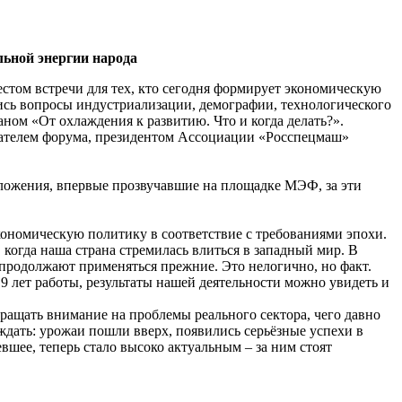
льной энергии народа
стом встречи для тех, кто сегодня формирует экономическую
ись вопросы индустриализации, демографии, технологического
ном «От охлаждения к развитию. Что и когда делать?».
дателем форума, президентом Ассоциации «Росспецмаш»
дложения, впервые прозвучавшие на площадке МЭФ, за эти
экономическую политику в соответствие с требованиями эпохи.
 когда наша страна стремилась влиться в западный мир. В
продолжают применяться прежние. Это нелогично, но факт.
 9 лет работы, результаты нашей деятельности можно увидеть и
ащать внимание на проблемы реального сектора, чего давно
 ждать: урожаи пошли вверх, появились серьёзные успехи в
шее, теперь стало высоко актуальным – за ним стоят