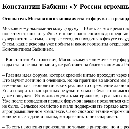
Константин Бабкин: «У России огромны
Основатель Московского экономического форума – о рекорд
Московскому экономическому форуму – 10 лет. За это время п
повестку страны: от учёных и производственников до предст
суверенитета – темы, которые сегодня находятся в фокусе го
О том, какие рекорды уже побиты и какие горизонты открыва
Константином Бабкиным.
– Константин Анатольевич, Московскому экономическому форум
годы стали реальностью и уже работают на благо экономики Р
– Главная идея форума, которая красной нитью проходит через
Это звучит логично и очевидно, но на практике во многом мы д
изменившихся геополитических реалиях то стремление давно п
Если говорить о конкретных результатах: мы сейчас готовимся
даже пощупать. Их можно оценить материально, в реальных по
Уже после проведения первых форумов начали проявляться сис
не было. Сельское хозяйство начали поддерживать гораздо акти
агропромышленном комплексе. Само словосочетание «промышленн
конкретные задачи и планы, которые никто не оспаривает.
– То есть изменения произошли не только в риторике, но и в р