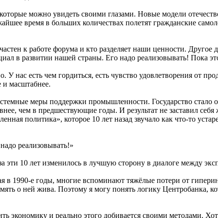
 которые можно увидеть своими глазами. Новые модели отечест
айшее время в больших количествах полетят гражданские самолё
частен к работе форума и кто разделяет наши ценности. Другое д
ал в развитии нашей страны. Его надо реализовывать! Пока это 
о. У нас есть чем гордиться, есть чувство удовлетворения от пр
 и масштабнее.
стемные меры поддержки промышленности. Государство стало об
внее, чем в предшествующие годы. И результат не заставил себя
ая политика», которое 10 лет назад звучало как что-то устарев
надо реализовывать!»
за эти 10 лет изменилось в лучшую сторону в диалоге между эк
ная в 1990-е годы, многие вспоминают тяжёлые потери от гипери
мять о ней жива. Поэтому я могу понять логику Центробанка, ко
ь экономику и реально этого добивается своими методами. Хотя