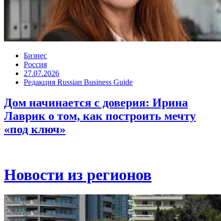
Бизнес
Россия
27.07.2026
Редакция Russian Business Guide
Дом начинается с доверия: Ирина
Лаврик о том, как построить мечту
«под ключ»
Новости из регионов