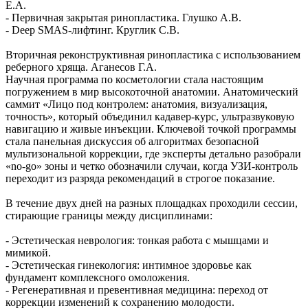
Е.А.
- Первичная закрытая ринопластика. Глушко А.В.
- Deep SMAS-лифтинг. Круглик С.В.
Вторичная реконструктивная ринопластика с использованием
реберного хряща. Аганесов Г.А.
Научная программа по косметологии стала настоящим
погружением в мир высокоточной анатомии. Анатомический
саммит «Лицо под контролем: анатомия, визуализация,
точность», который объединил кадавер-курс, ультразвуковую
навигацию и живые инъекции. Ключевой точкой программы
стала панельная дискуссия об алгоритмах безопасной
мультизональной коррекции, где эксперты детально разобрали
«no-go» зоны и четко обозначили случаи, когда УЗИ-контроль
переходит из разряда рекомендаций в строгое показание.
В течение двух дней на разных площадках проходили сессии,
стирающие границы между дисциплинами:
- Эстетическая неврология: тонкая работа с мышцами и
мимикой.
- Эстетическая гинекология: интимное здоровье как
фундамент комплексного омоложения.
- Регенеративная и превентивная медицина: переход от
коррекции изменений к сохранению молодости.