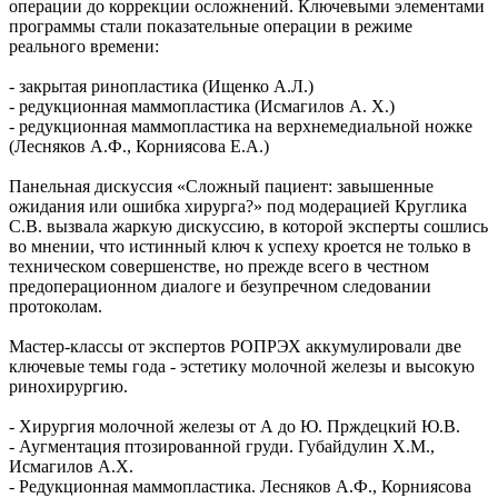
операции до коррекции осложнений. Ключевыми элементами
программы стали показательные операции в режиме
реального времени:
- закрытая ринопластика (Ищенко А.Л.)
- редукционная маммопластика (Исмагилов А. Х.)
- редукционная маммопластика на верхнемедиальной ножке
(Лесняков А.Ф., Корниясова Е.А.)
Панельная дискуссия «Сложный пациент: завышенные
ожидания или ошибка хирурга?» под модерацией Круглика
С.В. вызвала жаркую дискуссию, в которой эксперты сошлись
во мнении, что истинный ключ к успеху кроется не только в
техническом совершенстве, но прежде всего в честном
предоперационном диалоге и безупречном следовании
протоколам.
Мастер-классы от экспертов РОПРЭХ аккумулировали две
ключевые темы года - эстетику молочной железы и высокую
ринохирургию.
- Хирургия молочной железы от А до Ю. Прждецкий Ю.В.
- Аугментация птозированной груди. Губайдулин Х.М.,
Исмагилов А.Х.
- Редукционная маммопластика. Лесняков А.Ф., Корниясова