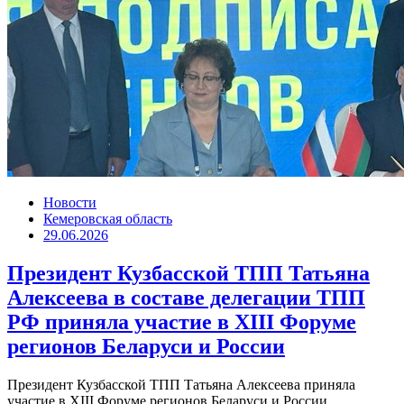
Новости
Кемеровская область
29.06.2026
Президент Кузбасской ТПП Татьяна
Алексеева в составе делегации ТПП
РФ приняла участие в XIII Форуме
регионов Беларуси и России
Президент Кузбасской ТПП Татьяна Алексеева приняла
участие в XIII Форуме регионов Беларуси и России,