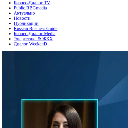
Бизнес-Диалог TV
Public.RBGmedia
Актуально
Новости
Публикации
Russian Business Guide
Бизнес-Диалог Media
Энергетика & ЖКХ
Диалог WeekenD