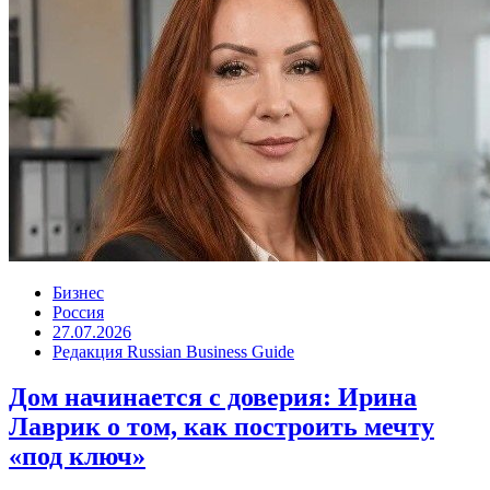
Бизнес
Россия
27.07.2026
Редакция Russian Business Guide
Дом начинается с доверия: Ирина
Лаврик о том, как построить мечту
«под ключ»