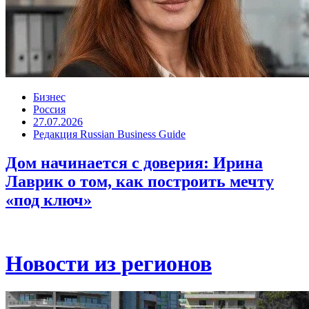
Бизнес
Россия
27.07.2026
Редакция Russian Business Guide
Дом начинается с доверия: Ирина
Лаврик о том, как построить мечту
«под ключ»
Новости из регионов