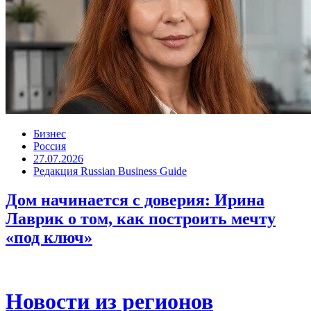
Бизнес
Россия
27.07.2026
Редакция Russian Business Guide
Дом начинается с доверия: Ирина
Лаврик о том, как построить мечту
«под ключ»
Новости из регионов