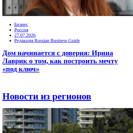
Бизнес
Россия
27.07.2026
Редакция Russian Business Guide
Дом начинается с доверия: Ирина
Лаврик о том, как построить мечту
«под ключ»
Новости из регионов