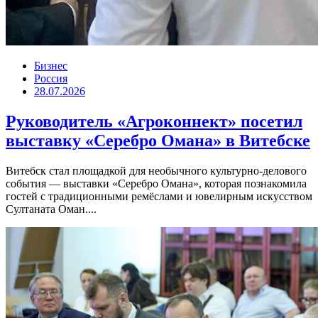
Бизнес
Россия
28.07.2026
Руководитель «Агроконнект» посетил
выставку «Серебро Омана» в Витебске
Витебск стал площадкой для необычного культурно-делового
события — выставки «Серебро Омана», которая познакомила
гостей с традиционными ремёслами и ювелирным искусством
Султаната Оман....