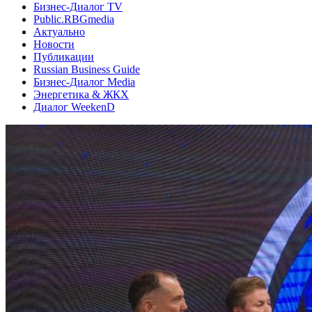
Бизнес-Диалог TV
Public.RBGmedia
Актуально
Новости
Публикации
Russian Business Guide
Бизнес-Диалог Media
Энергетика & ЖКХ
Диалог WeekenD