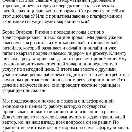
Очень часто мы слышим про нормативный дисбаланс в
торговле, и речь в первую очередь идет о классических
ритейлерах и цифровых платформах. Сохраняется ли сейчас
этот дисбаланс? Или с принятием закона о платформенной
экономике ситуация будет выравниваться?
Борис Огарков: Ритейл в последние годы активно
трансформировался и эволюционировал. Мы давно уже не
классическая розница, а омниканальный технологичный
ритейлер, который развивает и офлайн, и онлайн, и уже
пятый квартал подряд являемся лидером в e-grocery. Клиенту
не важна регуляторика, когда он открывает приложение. Ему
нужно получить качественный товар или определенную
услугу по выгодной цене. В итоге мы вместе с другими
участниками рынка работаем на одного и того же потребителя
в едином пространстве, но в разном регуляторном поле. Это
деление искусственное, оно проводит жесткие границы и
формирует дисбаланс.
Мы поддерживаем появление закона о платформенной
экономике и ценим ту работу, которую государство
проделывает по выстраиванию цивилизованного рынка.
Документ долго и тяжело формируется и задает правильный
вектор, но, на наш взгляд, всех вопросов он не решит. По
крайней мере в том виде, в котором он сейчас сформулирован.