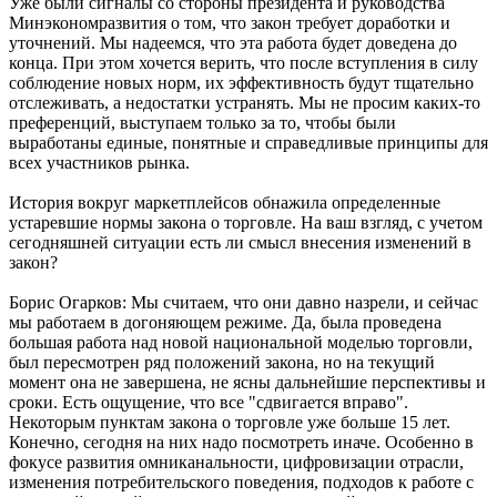
Уже были сигналы со стороны президента и руководства
Минэкономразвития о том, что закон требует доработки и
уточнений. Мы надеемся, что эта работа будет доведена до
конца. При этом хочется верить, что после вступления в силу
соблюдение новых норм, их эффективность будут тщательно
отслеживать, а недостатки устранять. Мы не просим каких-то
преференций, выступаем только за то, чтобы были
выработаны единые, понятные и справедливые принципы для
всех участников рынка.
История вокруг маркетплейсов обнажила определенные
устаревшие нормы закона о торговле. На ваш взгляд, с учетом
сегодняшней ситуации есть ли смысл внесения изменений в
закон?
Борис Огарков: Мы считаем, что они давно назрели, и сейчас
мы работаем в догоняющем режиме. Да, была проведена
большая работа над новой национальной моделью торговли,
был пересмотрен ряд положений закона, но на текущий
момент она не завершена, не ясны дальнейшие перспективы и
сроки. Есть ощущение, что все "сдвигается вправо".
Некоторым пунктам закона о торговле уже больше 15 лет.
Конечно, сегодня на них надо посмотреть иначе. Особенно в
фокусе развития омниканальности, цифровизации отрасли,
изменения потребительского поведения, подходов к работе с