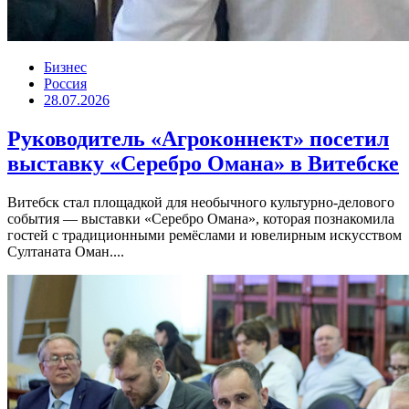
Бизнес
Россия
28.07.2026
Руководитель «Агроконнект» посетил
выставку «Серебро Омана» в Витебске
Витебск стал площадкой для необычного культурно-делового
события — выставки «Серебро Омана», которая познакомила
гостей с традиционными ремёслами и ювелирным искусством
Султаната Оман....