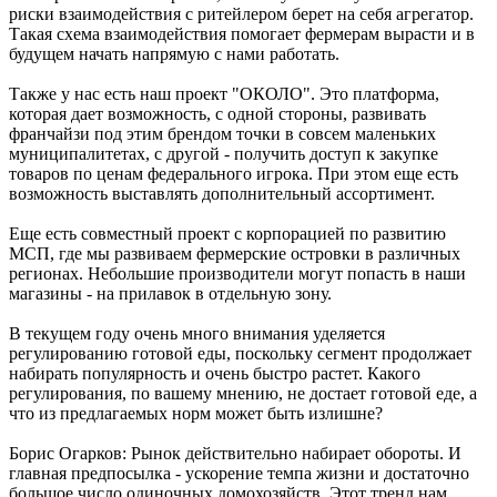
риски взаимодействия с ритейлером берет на себя агрегатор.
Такая схема взаимодействия помогает фермерам вырасти и в
будущем начать напрямую с нами работать.
Также у нас есть наш проект "ОКОЛО". Это платформа,
которая дает возможность, с одной стороны, развивать
франчайзи под этим брендом точки в совсем маленьких
муниципалитетах, с другой - получить доступ к закупке
товаров по ценам федерального игрока. При этом еще есть
возможность выставлять дополнительный ассортимент.
Еще есть совместный проект с корпорацией по развитию
МСП, где мы развиваем фермерские островки в различных
регионах. Небольшие производители могут попасть в наши
магазины - на прилавок в отдельную зону.
В текущем году очень много внимания уделяется
регулированию готовой еды, поскольку сегмент продолжает
набирать популярность и очень быстро растет. Какого
регулирования, по вашему мнению, не достает готовой еде, а
что из предлагаемых норм может быть излишне?
Борис Огарков: Рынок действительно набирает обороты. И
главная предпосылка - ускорение темпа жизни и достаточно
большое число одиночных домохозяйств. Этот тренд нам