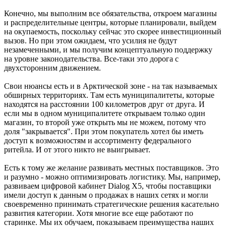
Конечно, мы выполним все обязательства, откроем магазины
и распределительные центры, которые планировали, выйдем
на окупаемость, поскольку сейчас это скорее инвестиционный
вызов. Но при этом ожидаем, что усилия не будут
незамеченными, и мы получим концептуальную поддержку
на уровне законодательства. Все-таки это дорога с
двухсторонним движением.
Свои нюансы есть и в Арктической зоне - на так называемых
обширных территориях. Там есть муниципалитеты, которые
находятся на расстоянии 100 километров друг от друга. И
если мы в одном муниципалитете открываем только один
магазин, то второй уже открыть мы не можем, потому что
доля "закрывается". При этом покупатель хотел бы иметь
доступ к возможностям и ассортименту федерального
ритейла. И от этого никто не выигрывает.
Есть к тому же желание развивать местных поставщиков. Это
и разумно - можно оптимизировать логистику. Мы, например,
развиваем цифровой кабинет Dialog Х5, чтобы поставщики
имели доступ к данным о продажах в наших сетях и могли
своевременно принимать стратегические решения касательно
развития категории. Хотя многие все еще работают по
старинке. Мы их обучаем, показываем преимущества наших