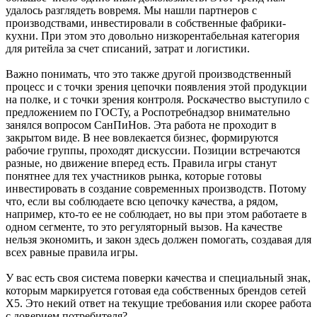
удалось разглядеть вовремя. Мы нашли партнеров с
производствами, инвестировали в собственные фабрики-
кухни. При этом это довольно низкорентабельная категория
для ритейла за счет списаний, затрат и логистики.
Важно понимать, что это также другой производственный
процесс и с точки зрения цепочки появления этой продукции
на полке, и с точки зрения контроля. Роскачество выступило с
предложением по ГОСТу, а Роспотребнадзор внимательно
занялся вопросом СанПиНов. Эта работа не проходит в
закрытом виде. В нее вовлекается бизнес, формируются
рабочие группы, проходят дискуссии. Позиции встречаются
разные, но движение вперед есть. Правила игры станут
понятнее для тех участников рынка, которые готовы
инвестировать в создание современных производств. Потому
что, если вы соблюдаете всю цепочку качества, а рядом,
например, кто-то ее не соблюдает, но вы при этом работаете в
одном сегменте, то это регуляторный вызов. На качестве
нельзя экономить, и закон здесь должен помогать, создавая для
всех равные правила игры.
У вас есть своя система поверки качества и специальный знак,
которым маркируется готовая еда собственных брендов сетей
Х5. Это некий ответ на текущие требования или скорее работа
с доверием потребителя?