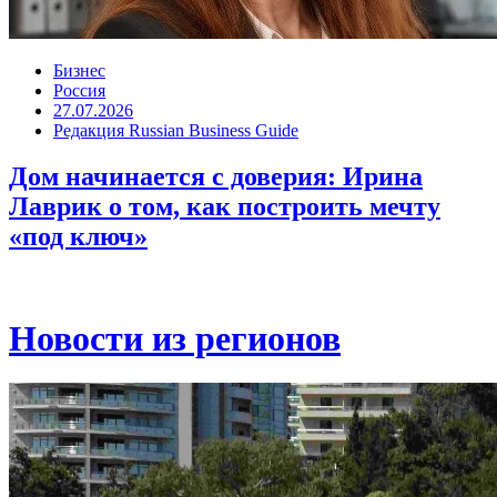
Бизнес
Россия
27.07.2026
Редакция Russian Business Guide
Дом начинается с доверия: Ирина
Лаврик о том, как построить мечту
«под ключ»
Новости из регионов