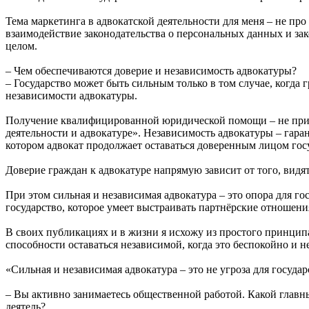
Тема маркетинга в адвокатской деятельности для меня – не п
взаимодействие законодательства о персональных данных и зак
целом.
– Чем обеспечиваются доверие и независимость адвокатуры?
– Государство может быть сильным только в том случае, когда 
независимости адвокатуры.
Получение квалифицированной юридической помощи – не приви
деятельности и адвокатуре». Независимость адвокатуры – гаран
котором адвокат продолжает оставаться доверенным лицом го
Доверие граждан к адвокатуре напрямую зависит от того, видят
При этом сильная и независимая адвокатура – это опора для гос
государство, которое умеет выстраивать партнёрские отношения
В своих публикациях и в жизни я исхожу из простого принципа:
способности оставаться независимой, когда это беспокойно и н
«Сильная и независимая адвокатура – это не угроза для государс
– Вы активно занимаетесь общественной работой. Какой главны
деятель?