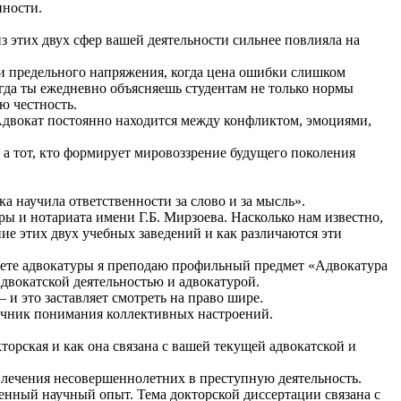
нности.
 из этих двух сфер вашей деятельности сильнее повлияла на
ии предельного напряжения, когда цена ошибки слишком
Когда ты ежедневно объясняешь студентам не только нормы
ю честность.
 Адвокат постоянно находится между конфликтом, эмоциями,
, а тот, кто формирует мировоззрение будущего поколения
а научила ответственности за слово и за мысль».
 и нотариата имени Г.Б. Мирзоева. Насколько нам известно,
е этих двух учебных заведений и как различаются эти
итете адвокатуры я преподаю профильный предмет «Адвокатура
адвокатской деятельностью и адвокатурой.
 и это заставляет смотреть на право шире.
точник понимания коллективных настроений.
орская и как она связана с вашей текущей адвокатской и
влечения несовершеннолетних в преступную деятельность.
ценный научный опыт. Тема докторской диссертации связана с