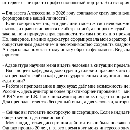
интервью – не просто профессиональный портрет. Это история 
– Елизавета Алексеевна, в 2026 году совпадают сразу две значи
формирование вашей личности?
– Если говорить честно, эти две линии моей жизни невозможно
высока, а право становится не абстракцией, а вопросом судьбы
закона, но и природу справедливости, ты сам постоянно прох
Но, наверное, именно адвокатура сформировала мой характер.
общественным давлением и необходимостью сохранять хладно
А педагогика помогла этому опыту обрести фундамент. Ведь нас
юристов.
«Адвокатура научила меня видеть человека в ситуации предель
– Вы – доцент кафедры адвокатуры и уголовно-правовых дисци
вы преподаёте ещё на кафедре государственных и муниципальн
аудитории?
– Работа и преподавание в двух вузах даёт мне возможность 
России». Здесь аудитория более практикоориентированная – мн
В РЭУ имени Г.В. Плеханова аудитория шире: студенты по-разном
Для преподавателя это бесценный опыт, а для человека, кото
– Сейчас вы готовите докторскую диссертацию. Если кандидатс
общественной деятельностью?
– Моя кандидатская диссертация действительно была посвящен
Однако прошло 20 лет, и за это время круг моих интересов зн