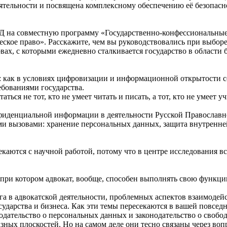
еятельности и посвящена комплексному обеспечению её безопас
 на совместную программу «Государственно-конфессиональные 
ское право». Расскажите, чем вы руководствовались при выборе
зовах, с которыми ежедневно сталкивается государство в област
 как в условиях цифровизации и информационной открытости с
бованиями государства.
ься не тот, кто не умеет читать и писать, а тот, кто не умеет у
фиденциальной информации в деятельности Русской Православн
ми вызовами: хранение персональных данных, защита внутренн
аются с научной работой, потому что в центре исследования все
, при котором адвокат, вообще, способен выполнять свою функци
а в адвокатской деятельности, проблемных аспектов взаимодейс
осударства и бизнеса. Как эти темы пересекаются в вашей повсе
нодательство о персональных данных и законодательство о свобо
зных плоскостей. Но на самом деле они тесно связаны через воп