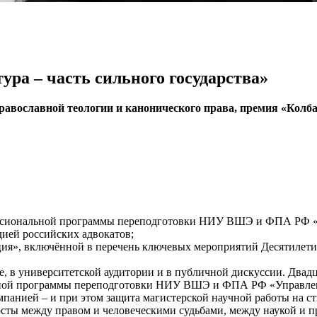
ура – часть сильного государства»
православной теологии и канонического права, премия «Колб
ессиональной программы переподготовки НИУ ВШЭ и ФПА РФ «
дией российских адвокатов;
ия», включённой в перечень ключевых мероприятий Десятилетия
е, в университетской аудитории и в публичной дискуссии. Двадца
ной программы переподготовки НИУ ВШЭ и ФПА РФ «Управлени
мпанией – и при этом защита магистерской научной работы на ст
сты между правом и человеческими судьбами, между наукой и п