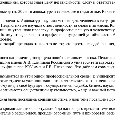
женщины, которая знает цену независимости, слову и ответстве
мые даты: 20 лет в адвокатуре и столько же в педагогике. Какая
 разделить. Адвокатура научила меня видеть человека в ситуац
. Педагогика же научила ответственности за слово и за мысль. 
одишь внутреннюю проверку на профессиональную и человеческу
 Потому что адвокат – это профессия внутренней устойчивости.
кровие.
тоящий преподаватель – это не тот, кто просто передаёт знания
ного напряжения, когда цена ошибки слишком высока. Педагогик
плин имени А.В. Клигмана Российского университета адвокатуры
ых финансов РЭУ имени Г.В. Плеханова. Что даёт вам совмещени
не замыкаться внутри одной профессиональной среды. В универс
огие студенты уже понимают, что хотят связать жизнь именно с 
у видят своё будущее: государственная служба, бизнес, наука, –
рый занимается общественной деятельностью, – ещё и важный ис
кая была посвящена криминалистике, какой теме посвящена докт
а криминалистике и актуальной до настоящего времени теме во
ачительно расширился, пройден огромный путь и приобретён бес