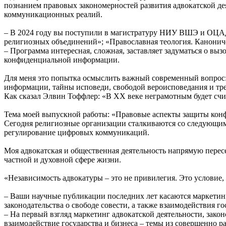
познанием правовых закономерностей развития адвокатской д
коммуникационных реалий.
– В 2024 году вы поступили в магистратуру НИУ ВШЭ и ОЦАД
религиозных объединений»; «Православная теология. Канониче
– Программа интересная, сложная, заставляет задуматься о вы
конфиденциальной информации.
Для меня это попытка осмыслить важный современный вопрос:
информации, тайны исповеди, свободой вероисповедания и тре
Как сказал Элвин Тоффлер: «В XX веке неграмотным будет считат
Тема моей выпускной работы: «Правовые аспекты защиты кон
Сегодня религиозные организации сталкиваются со следующи
регулирование цифровых коммуникаций.
Моя адвокатская и общественная деятельность напрямую пересек
частной и духовной сфере жизни.
«Независимость адвокатуры – это не привилегия. Это условие
– Ваши научные публикации последних лет касаются маркетинг
законодательства о свободе совести, а также взаимодействия г
– На первый взгляд маркетинг адвокатской деятельности, зако
взаимодействие государства и бизнеса – темы из совершенно ра