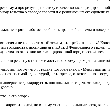
ро рекламу, а про репутацию, этику и качество квалифицирован
онодательства о свободе совести и о религиозных объединениях
граждане верят в работоспособность правовой системы и доверяют 
легия и не корпоративный эгоизм, это требование ст. 48 Конс
тия государства, прописанная в п.3 ст. 3 Федерального закона «
сударства по оказанию квалифицированной юридической помощи
 ли они реальную независимость тех, к кому приходят за защито
ударства, потому что граждане, которые знают: «Меня защитят по
 с независимой адвокатурой, – это зрелое, ответственное госуда
 доверие не декларируется, оно доказывается делами каждый ден
еудобно.
тва, а его опора».
й запрос от людей, по вашему мнению, не слышит сегодня власт