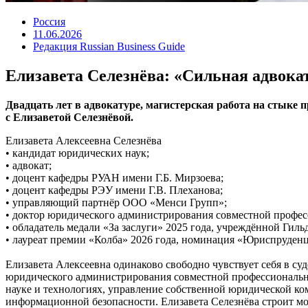
Россия
11.06.2026
Редакция Russian Business Guide
Елизавета Селезнёва: «Сильная адвокат
Двадцать лет в адвокатуре, магистерская работа на стыке 
с Елизаветой Селезнёвой.
Елизавета Алексеевна Селезнёва
• кандидат юридических наук;
• адвокат;
• доцент кафедры РУАН имени Г.Б. Мирзоева;
• доцент кафедры РЭУ имени Г.В. Плеханова;
• управляющий партнёр ООО «Менси Групп»;
• доктор юридического администрирования совместной проф
• обладатель медали «За заслуги» 2025 года, учреждённой Гиль
• лауреат премии «Колба» 2026 года, номинация «Юриспруденц
Елизавета Алексеевна одинаково свободно чувствует себя в суд
юридического администрирования совместной профессиональ
науке и технологиях, управление собственной юридической ко
информационной безопасности. Елизавета Селезнёва строит мо