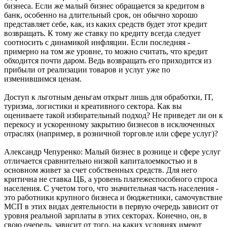
бизнеса. Если же малый бизнес обращается за кредитом в
банк, особенно на длительный срок, он обычно хорошо
представляет себе, как, из каких средств будет этот кредит
возвращать. К тому же ставку по кредиту всегда следует
соотносить с динамикой инфляции. Если последняя -
примерно на том же уровне, то можно считать, что кредит
обходится почти даром. Ведь возвращать его приходится из
прибыли от реализации товаров и услуг уже по
изменившимся ценам.
Доступ к льготным деньгам открыт лишь для обработки, IT,
туризма, логистики и креативного сектора. Как вы
оцениваете такой избирательный подход? Не приведет ли он к
перекосу и ускоренному закрытию бизнесов в исключенных
отраслях (например, в розничной торговле или сфере услуг)?
Александр Чепуренко: Малый бизнес в рознице и сфере услуг
отличается сравнительно низкой капиталоемкостью и в
основном живет за счет собственных средств. Для него
критична не ставка ЦБ, а уровень платежеспособного спроса
населения. С учетом того, что значительная часть населения -
это работники крупного бизнеса и бюджетники, самочувствие
МСП в этих видах деятельности в первую очередь зависит от
уровня реальной зарплаты в этих секторах. Конечно, он, в
свою очередь, зависит от того, на каких условиях имеют