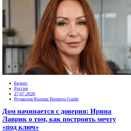
Бизнес
Россия
27.07.2026
Редакция Russian Business Guide
Дом начинается с доверия: Ирина
Лаврик о том, как построить мечту
«под ключ»