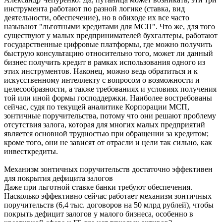
инструмента работают по разной логике (ставка, вид
деятельности, обеспечение), но в обиходе их все часто
называют "льготными кредитами для МСП". Что же, для того
существуют у малых предпринимателей бухгалтеры, работают
государственные цифровые платформы, где можно получить
быструю консультацию относительно того, может ли данный
бизнес получить кредит в рамках использования одного из
этих инструментов. Наконец, можно ведь обратиться и к
искусственному интеллекту с вопросом о возможности и
целесообразности, а также требованиях и условиях получения
той или иной формы господдержки. Наиболее востребованы
сейчас, судя по текущей аналитике Корпорации МСП,
зонтичные поручительства, потому что они решают проблему
отсутствия залога, которая для многих малых предприятий
является основной трудностью при обращении за кредитом;
кроме того, они не зависят от отрасли и цели так сильно, как
инвесткредиты.
Механизм зонтичных поручительств достаточно эффeктивен
для покрытия дефицита залогов
Даже при льготной ставке банки требуют обеспечения.
Насколько эффективно сейчас работает механизм зонтичных
поручительств (6,4 тыс. договоров на 50 млрд рублей), чтобы
покрыть дефицит залогов у малого бизнеса, особенно в