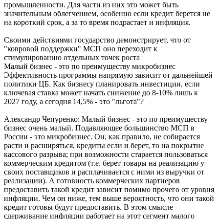
промышленности. Для части из них это может быть
значительным облегчением, особенно если кредит берется не
на короткий срок, а за то время подрастает и инфляция.
Своими действиями государство демонстрирует, что от
"ковровой поддержки" МСП оно переходит к
стимулированию отдельных точек роста
Малый бизнес - это по преимуществу микробизнес
Эффективность программы напрямую зависит от дальнейшей
политики ЦБ. Как бизнесу планировать инвестиции, если
ключевая ставка может начать снижение до 8-10% лишь к
2027 году, а сегодня 14,5% - это "льгота"?
Александр Чепуренко: Малый бизнес - это по преимуществу
бизнес очень малый. Подавляющее большинство МСП в
России - это микробизнес. Он, как правило, не собирается
расти и расширяться, кредиты если и берет, то на покрытие
кассового разрыва; при возможности старается пользоваться
коммерческим кредитом (т.е. берет товары на реализацию у
своих поставщиков и расплачивается с ними из выручки от
реализации). А готовность коммерческих партнеров
предоставить такой кредит зависит помимо прочего от уровня
инфляции. Чем он ниже, тем выше вероятность, что они такой
кредит готовы будут предоставить. В этом смысле
сдерживание инфляции работает на этот сегмент малого