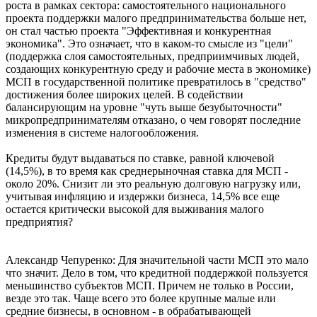
роста в рамках сектора: самостоятельного национального
проекта поддержки малого предпринимательства больше нет,
он стал частью проекта "Эффективная и конкурентная
экономика". Это означает, что в каком-то смысле из "цели"
(поддержка слоя самостоятельных, предприимчивых людей,
создающих конкурентную среду и рабочие места в экономике)
МСП в государственной политике превратилось в "средство"
достижения более широких целей. В содействии
балансирующим на уровне "чуть выше безубыточности"
микропредпринимателям отказано, о чем говорят последние
изменения в системе налогообложения.
Кредиты будут выдаваться по ставке, равной ключевой
(14,5%), в то время как среднерыночная ставка для МСП -
около 20%. Снизит ли это реальную долговую нагрузку или,
учитывая инфляцию и издержки бизнеса, 14,5% все еще
остается критически высокой для выживания малого
предприятия?
Александр Чепуренко: Для значительной части МСП это мало
что значит. Дело в том, что кредитной поддержкой пользуется
меньшинство субъектов МСП. Причем не только в России,
везде это так. Чаще всего это более крупные малые или
средние бизнесы, в основном - в обрабатывающей