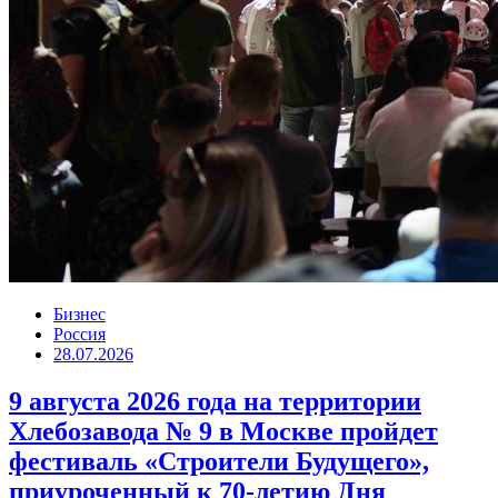
Бизнес
Россия
28.07.2026
9 августа 2026 года на территории
Хлебозавода № 9 в Москве пройдет
фестиваль «Строители Будущего»,
приуроченный к 70-летию Дня