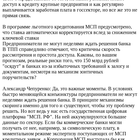
доступ к кредиту крупные предприятия и как регулярно
выплачивается заработная плата в госсекторе, но все же это не
прямая связь.
В программе льготного кредитования МСП предусмотрено,
что ставка автоматически корректируется вслед за снижением
ключевой ставки
Предприниматели не могут неделями ждать решения банка
В ТПП справедливо отмечают, что критичны скорость
рассмотрения и простота доступа. Каковы, по вашим
прогнозам, реальные риски того, что 150 млрд рублей
"осядут" в банках из-за избыточных требований к залогу и
документам, несмотря на механизм зонтичных
поручительств?
Александр Чепуренко: Да, это важные моменты. В условиях
быстро меняющейся конъюнктуры предприниматели не могут
неделями ждать решения банка. В принципе механизмы
скоринга именно для того и существуют, чтобы эту проблему
решить. Но вот ведь у нас есть государственная цифровая
платформа "МСП. РФ". На ней аккумулируются большие
данные по сектору. Если бы коммерческие банки могли
получать от нее, например, за символическую плату, в
моментальном режиме экспертизу поступающих от МСП
кредитных заявок, а Корпорация МСП выступала бы как