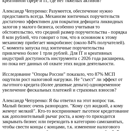
креативной сфере и IT, где нет тяжелых активов?
Александр Чепуренко: Разумеется, обеспечение нужно
предоставить всегда. Механизм зонтичных поручительств
достаточно эффeктивен для покрытия дефицита ликвидных
залогов у малого бизнеса, особенно учитывая то
обстоятельство, что средний размер поручительства - порядка
8 млн рублей, что говорит о том, что в основном к этому
механизму прибегает микробизнес (около 84% получателей).
С момента запуска под зонтичные поручительства
привлечено более 1 трлн рублей. Для IT и креативных
индустрий доступность инструмента с 2026 года расширена,
но пока нет данных об охвате этих видов деятельности.
Исследование "Опоры России" показало, что 87% МСП
ощутили рост налоговой нагрузки. Не "съест" ли эффект от
льготного кредита (более дешевые деньги) одновременное
увеличение фискальных платежей и страховых взносов?
Александр Чепуренко: Я бы ответил на этот вопрос так.
Малый бизнес очень разнороден. "Кому суп жидкий, а кому
жемчуг мелкий". Кто-то воспринимает льготное кредитование
как дополнительный рычаг роста, а кому-то приходится
закрывать бизнес или переходить в категорию самозанятых,
чтобы свести концы с концами, т.к. изменение налогового