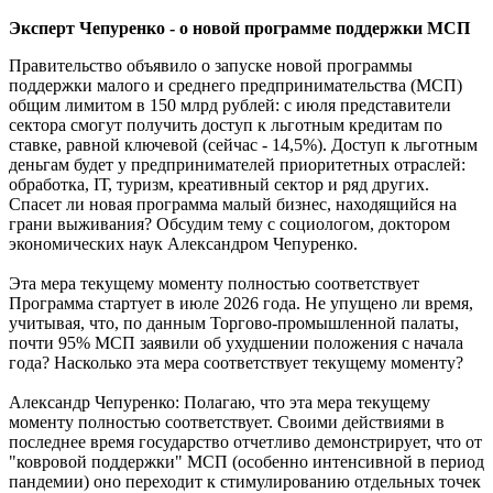
Эксперт Чепуренко - о новой программе поддержки МСП
Правительство объявило о запуске новой программы
поддержки малого и среднего предпринимательства (МСП)
общим лимитом в 150 млрд рублей: с июля представители
сектора смогут получить доступ к льготным кредитам по
ставке, равной ключевой (сейчас - 14,5%). Доступ к льготным
деньгам будет у предпринимателей приоритетных отраслей:
обработка, IТ, туризм, креативный сектор и ряд других.
Спасет ли новая программа малый бизнес, находящийся на
грани выживания? Обсудим тему с социологом, доктором
экономических наук Александром Чепуренко.
Эта мера текущему моменту полностью соответствует
Программа стартует в июле 2026 года. Не упущено ли время,
учитывая, что, по данным Торгово-промышленной палаты,
почти 95% МСП заявили об ухудшении положения с начала
года? Насколько эта мера соответствует текущему моменту?
Александр Чепуренко: Полагаю, что эта мера текущему
моменту полностью соответствует. Своими действиями в
последнее время государство отчетливо демонстрирует, что от
"ковровой поддержки" МСП (особенно интенсивной в период
пандемии) оно переходит к стимулированию отдельных точек