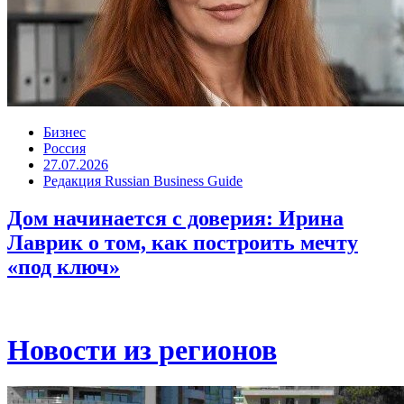
Бизнес
Россия
27.07.2026
Редакция Russian Business Guide
Дом начинается с доверия: Ирина
Лаврик о том, как построить мечту
«под ключ»
Новости из регионов