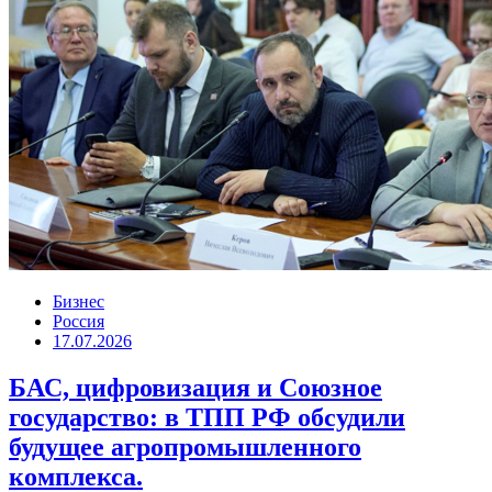
Бизнес
Россия
17.07.2026
БАС, цифровизация и Союзное
государство: в ТПП РФ обсудили
будущее агропромышленного
комплекса.