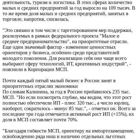
деятельность, туризм и логистика. В этих сферах количество
малых и средних предприятий за год выросло на 109 тысяч. В
то же время доля малых и средних предприятий, занятых в
торговле, напротив, снизилась.
"Это связано в том числе с таргетированием мер поддержки,
реализуемых в рамках федерального проекта "Малое и
среднее предпринимательство", на приоритетные отрасли.
Еще один значимый фактор - изменение ценностных
ориентиров у бизнеса, особенно среди представителей
молодого поколения. Для реализации себя они чаще всего
выбирают сферу технологий, ИТ, креативных индустрий", -
пояснили в Корпорации МСП.
Почти каждый пятый малый бизнес в России занят в
приоритетных отраслях экономики
По словам Калинина, за год в России прибавилось 235 тыс.
МСП. "Но если посмотреть глубже, мы видим, что этот рост
полностью обеспечили ИП - плюс 320 тыс., а число юрлиц,
наоборот, сократилось - минус 85 тыс.", - отметил он. Всего за
последние три года отмечается активный рост ИП (+15%), их
доля в МСП составляет почти 70%.
"Благодаря гибкости МСП, ориентиру на импортозамещение,
освобождению ряда ниш и наличию отдельных льготных