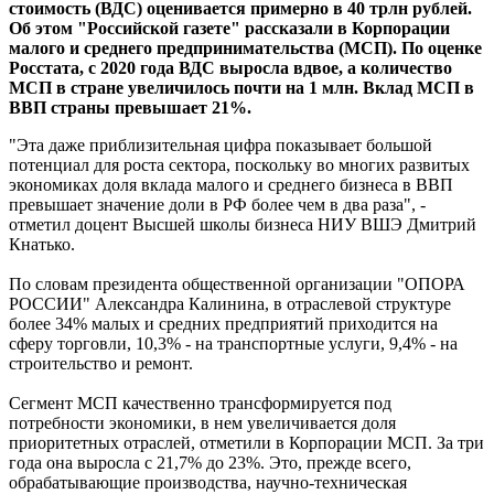
стоимость (ВДС) оценивается примерно в 40 трлн рублей.
Об этом "Российской газете" рассказали в Корпорации
малого и среднего предпринимательства (МСП). По оценке
Росстата, с 2020 года ВДС выросла вдвое, а количество
МСП в стране увеличилось почти на 1 млн. Вклад МСП в
ВВП страны превышает 21%.
"Эта даже приблизительная цифра показывает большой
потенциал для роста сектора, поскольку во многих развитых
экономиках доля вклада малого и среднего бизнеса в ВВП
превышает значение доли в РФ более чем в два раза", -
отметил доцент Высшей школы бизнеса НИУ ВШЭ Дмитрий
Кнатько.
По словам президента общественной организации "ОПОРА
РОССИИ" Александра Калинина, в отраслевой структуре
более 34% малых и средних предприятий приходится на
сферу торговли, 10,3% - на транспортные услуги, 9,4% - на
строительство и ремонт.
Сегмент МСП качественно трансформируется под
потребности экономики, в нем увеличивается доля
приоритетных отраслей, отметили в Корпорации МСП. За три
года она выросла с 21,7% до 23%. Это, прежде всего,
обрабатывающие производства, научно-техническая